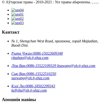
© Аўтарскае права - 2010-2021 : Усе правы абаронены.
, , , ,
Кантакт
№ 1, Shengchan West Road, прамзона, горад Majiadian,
Baodi Dist.
Рыта Чжао:
0086-15022609348
ritazhao@xh.tj-xhzz.com
Ліза Ван:
0086-15522109329
lisawang@xh.tj-xhzz.com
Сью Ван:
0086-15522510250
suewang@xh.tj-xhzz.com
Кэлі Лю:
0086-18502299343
kellyliu@xh.tj-xhzz.com
Апошнія навіны