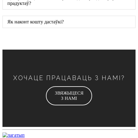
прадуктаў?
Як наконт кошту дастаўкі?
ХОЧАЦЕ ПРАЦАВАЦЬ З НАМІ?
ЗВЯЖЫЦЕСЯ
З НАМІ