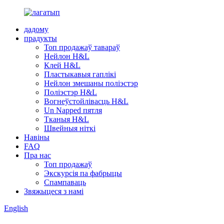
дадому
прадукты
Топ продажаў тавараў
Нейлон H&L
Клей H&L
Пластыкавыя гаплікі
Нейлон змешаны поліэстэр
Поліэстэр H&L
Вогнеўстойлівасць H&L
Un Napped пятля
Тканыя H&L
Швейныя ніткі
Навіны
FAQ
Пра нас
Топ продажаў
Экскурсія па фабрыцы
Спампаваць
Звяжыцеся з намі
English