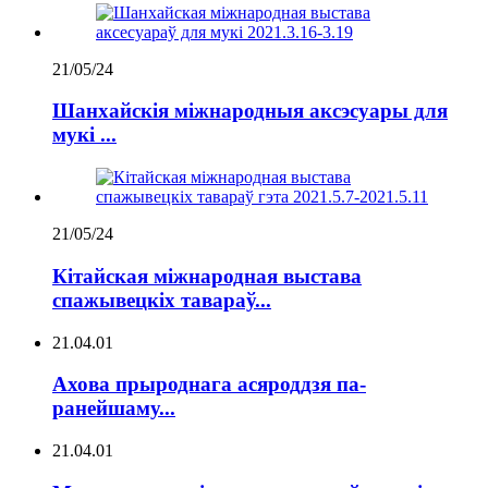
21/05/24
Шанхайскія міжнародныя аксэсуары для
мукі ...
21/05/24
Кітайская міжнародная выстава
спажывецкіх тавараў...
21.04.01
Ахова прыроднага асяроддзя па-
ранейшаму...
21.04.01