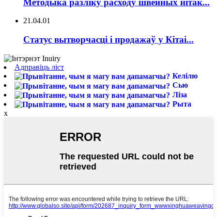
Методыка разліку расходу швейных нітак...
21.04.01
Статус вытворчасці і продажаў у Кітаі...
Адправіць ліст
Келілю
Сью
Ліза
Рыта
x