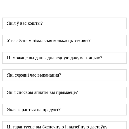
Якія ў вас кошты?
У вас ёсць мінімальная колькасць замовы?
Ці можаце вы даць адпаведную дакументацыю?
Які сярэдні час выканання?
Якія спосабы аплаты вы прымаеце?
Якая гарантыя на прадукт?
Ці гарантуеце вы бяспечную і надзейную дастаўку