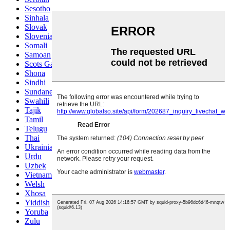
Sesotho
Sinhala
Slovak
Slovenian
Somali
Samoan
Scots Gaelic
Shona
Sindhi
Sundanese
Swahili
Tajik
Tamil
Telugu
Thai
Ukrainian
Urdu
Uzbek
Vietnamese
Welsh
Xhosa
Yiddish
Yoruba
Zulu