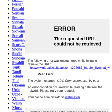
Persian
Punjabi
Serbian
Sesotho
Sinhala
Slovak
Slovenian
Somali
Samoan
Scots Gaelic
Shona
Sindhi
Sundanese
Swahili
Tajik
Tamil
Telugu
Thai
Ukrainian
Urdu
Uzbek
Vietnamese
Welsh
Xhosa