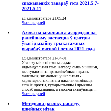
спажывецкіх тавараў гэта 2021.5.7-
2021.5.11
ад адміністратара 21.05.24
Чытаць далей
Ахова навакольнага асяроддзя па-
ранейшаму застаецца ў цэнтры
ўвагі дызайну трыкатажных
вырабаў вясной і летам 2021 года
ад адміністратара 21-04-01
У эпоху міласці гэта маладая і
індывідуальная тэма.Пагарда быць з іншымі,
выступаючы за прамалінейныя выразы,
маленькія, зламаныя і унікальныя -
характарыстыкі гэтага пакалення;міласць -
гэта іх просты, гумарыстычны і прыязны
спосаб выказвання, а таксама актыўнасць ...
Чытаць далей
Методыка разліку расходу
швейных нітак