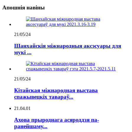
Апошнія навіны
21/05/24
Шанхайскія міжнародныя аксэсуары для
мукі ...
21/05/24
Кітайская міжнародная выстава
спажывецкіх тавараў...
21.04.01
Ахова прыроднага асяроддзя па-
ранейшаму...