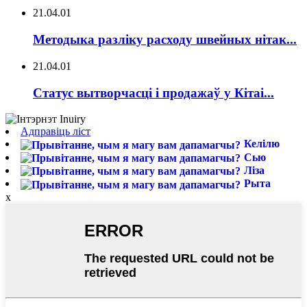
21.04.01
Методыка разліку расходу швейных нітак...
21.04.01
Статус вытворчасці і продажаў у Кітаі...
Адправіць ліст
Келілю
Сью
Ліза
Рыта
x