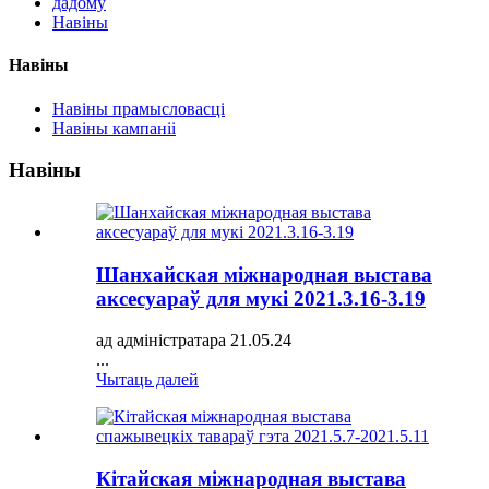
дадому
Навіны
Навіны
Навіны прамысловасці
Навіны кампаніі
Навіны
Шанхайская міжнародная выстава
аксесуараў для мукі 2021.3.16-3.19
ад адміністратара 21.05.24
...
Чытаць далей
Кітайская міжнародная выстава