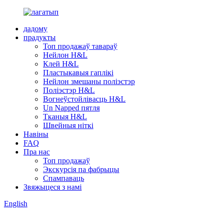
дадому
прадукты
Топ продажаў тавараў
Нейлон H&L
Клей H&L
Пластыкавыя гаплікі
Нейлон змешаны поліэстэр
Поліэстэр H&L
Вогнеўстойлівасць H&L
Un Napped пятля
Тканыя H&L
Швейныя ніткі
Навіны
FAQ
Пра нас
Топ продажаў
Экскурсія па фабрыцы
Спампаваць
Звяжыцеся з намі
English