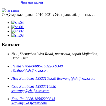
Чытаць далей
© Аўтарскае права - 2010-2021 : Усе правы абаронены.
, , , ,
Кантакт
№ 1, Shengchan West Road, прамзона, горад Majiadian,
Baodi Dist.
Рыта Чжао:
0086-15022609348
ritazhao@xh.tj-xhzz.com
Ліза Ван:
0086-15522109329
lisawang@xh.tj-xhzz.com
Сью Ван:
0086-15522510250
suewang@xh.tj-xhzz.com
Кэлі Лю:
0086-18502299343
kellyliu@xh.tj-xhzz.com