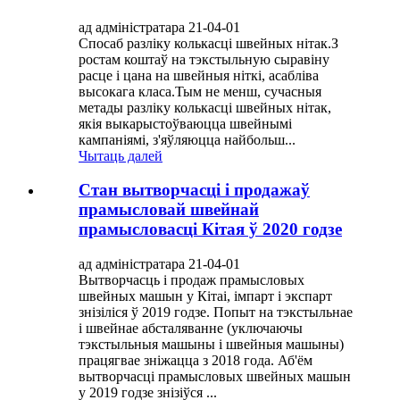
ад адміністратара 21-04-01
Спосаб разліку колькасці швейных нітак.З
ростам коштаў на тэкстыльную сыравіну
расце і цана на швейныя ніткі, асабліва
высокага класа.Тым не менш, сучасныя
метады разліку колькасці швейных нітак,
якія выкарыстоўваюцца швейнымі
кампаніямі, з'яўляюцца найбольш...
Чытаць далей
Стан вытворчасці і продажаў
прамысловай швейнай
прамысловасці Кітая ў 2020 годзе
ад адміністратара 21-04-01
Вытворчасць і продаж прамысловых
швейных машын у Кітаі, імпарт і экспарт
знізіліся ў 2019 годзе. Попыт на тэкстыльнае
і швейнае абсталяванне (уключаючы
тэкстыльныя машыны і швейныя машыны)
працягвае зніжацца з 2018 года. Аб'ём
вытворчасці прамысловых швейных машын
у 2019 годзе знізіўся ...