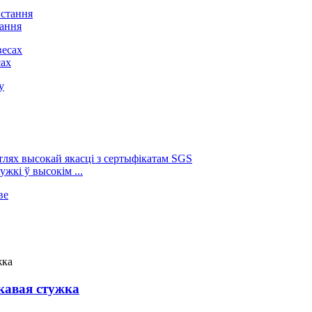
тання
сах
жкі ў высокім ...
кавая стужка