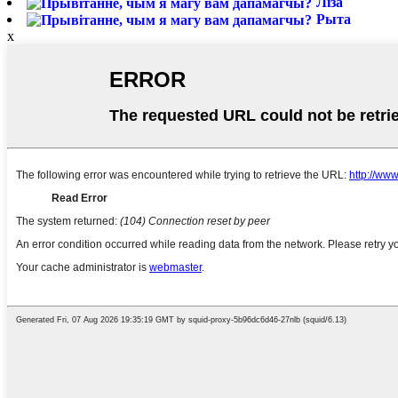
Ліза
Рыта
x