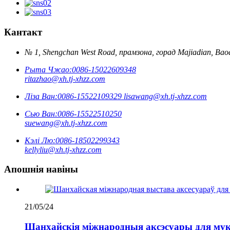
Кантакт
№ 1, Shengchan West Road, прамзона, горад Majiadian, Baod
Рыта Чжао:
0086-15022609348
ritazhao@xh.tj-xhzz.com
Ліза Ван:
0086-15522109329
lisawang@xh.tj-xhzz.com
Сью Ван:
0086-15522510250
suewang@xh.tj-xhzz.com
Кэлі Лю:
0086-18502299343
kellyliu@xh.tj-xhzz.com
Апошнія навіны
21/05/24
Шанхайскія міжнародныя аксэсуары для мукі 