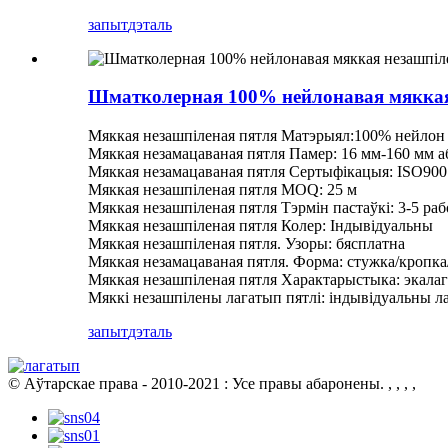
запыт
дэталь
Шматколерная 100% нейлонавая мяккая
Мяккая незашпіленая пятля Матэрыял:100% нейлон
Мяккая незамацаваная пятля Памер: 16 мм-160 мм а
Мяккая незамацаваная пятля Сертыфікацыя: ISO900
Мяккая незашпіленая пятля MOQ: 25 м
Мяккая незашпіленая пятля Тэрмін пастаўкі: 3-5 ра
Мяккая незашпіленая пятля Колер: Індывідуальны
Мяккая незашпіленая пятля. Узоры: бясплатна
Мяккая незамацаваная пятля. Форма: стужка/кропка
Мяккая незашпіленая пятля Характарыстыка: экалаг
Мяккі незашпілены лагатып пятлі: індывідуальны л
запыт
дэталь
© Аўтарскае права - 2010-2021 : Усе правы абаронены.
, , , ,