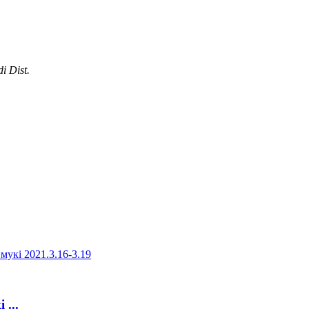
i Dist.
...