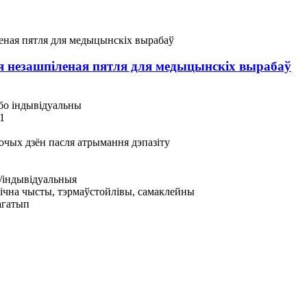
 незашпіленая пятля для медыцынскіх вырабаў
бо індывідуальны
1
бочых дзён пасля атрымання дэпазіту
/індывідуальныя
ічна чысты, тэрмаўстойлівы, самаклейны
агатып