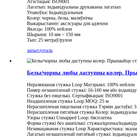
Атэстацыя: ISO9001
Лагатып: індывідуальны друкаваны лагатып
Упакоўка: Індывідуальныя
Колер: чорны, белы, маляўнічы
Выкарыстанне: аксэсуары для адзення
Якасць: 100% нейлон
Шырыня: 10 мм ~ 150 мм
Тып: 25 метраў/рулон
запыт
дэталь
Белы/чорны любы даступны колер. Прыш
Неразвязаная стужка Loop Матэрыял: 100% нейлон
Памер незашпіленай стужкі: 16-160 мм або індывід
Стужка без пяцелькі. Сертыфікацыя: ISO9001
Неадшпіленая стужка Loop MOQ: 25 м
Нерасшпіленая пяцельная стужка Тэрмін дастаўкі: 3
Нерасшпіленая пятлёвая стужка Колер: індывідуаль
Узоры стужкі Unnapped Loop: бясплатна
Форма стужкі без зашпількі: стужка/кропка/індывід
Незамацаваная стужка Loop Характарыстыка: экалаг
Лагатып незашпіленай пятлёвай стужкі: індывідуал