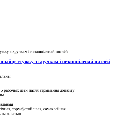
ыйце стужку з кручкам і незашпіленай пятлёй
уальны
-5 рабочых дзён пасля атрымання дэпазіту
ны
уальныя
ічная, тэрмаўстойлівая, самаклейная
ьны лагатып