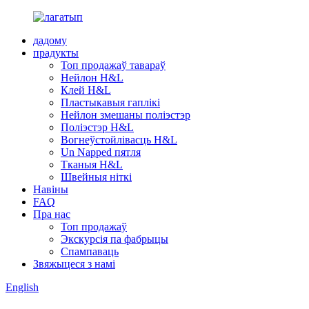
дадому
прадукты
Топ продажаў тавараў
Нейлон H&L
Клей H&L
Пластыкавыя гаплікі
Нейлон змешаны поліэстэр
Поліэстэр H&L
Вогнеўстойлівасць H&L
Un Napped пятля
Тканыя H&L
Швейныя ніткі
Навіны
FAQ
Пра нас
Топ продажаў
Экскурсія па фабрыцы
Спампаваць
Звяжыцеся з намі
English