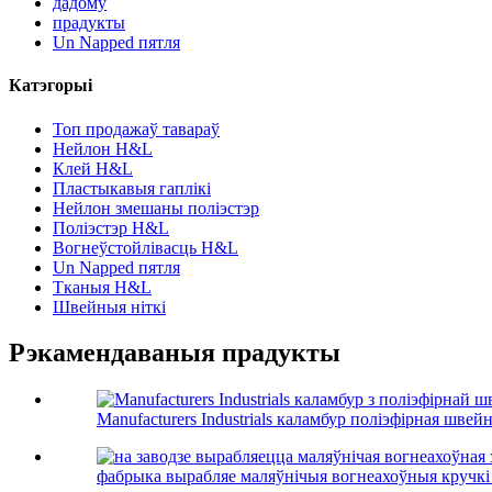
дадому
прадукты
Un Napped пятля
Катэгорыі
Топ продажаў тавараў
Нейлон H&L
Клей H&L
Пластыкавыя гаплікі
Нейлон змешаны поліэстэр
Поліэстэр H&L
Вогнеўстойлівасць H&L
Un Napped пятля
Тканыя H&L
Швейныя ніткі
Рэкамендаваныя прадукты
Manufacturers Industrials каламбур поліэфірная швейна
фабрыка вырабляе маляўнічыя вогнеахоўныя кручкі і 