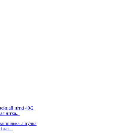
я нітка...
лаз...