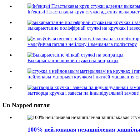
Ін'екцыі Пластыкавы крук стужкі адзення выкарыс
выкарыстанне поліэфірнай стужкі на кручках і заве
маляўнічая пятля з нейлону і змешанага поліэстэру
Выкарыстанне ліпкай стужкі на вопратцы
нейлонавы матэрыял кручком і пятлёй мацавання сту
вытворца кручка і завесы па індывідуальнай замове
Un Napped пятля
100% нейлонавая незашпіленая зашпіль