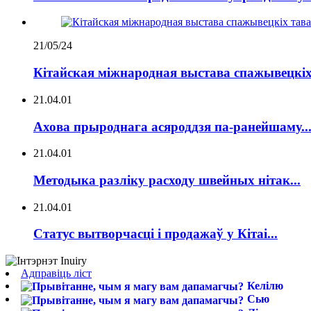
21/05/24
Кітайская міжнародная выстава спажывецкіх 
21.04.01
Ахова прыроднага асяроддзя па-ранейшаму..
21.04.01
Методыка разліку расходу швейных нітак...
21.04.01
Статус вытворчасці і продажаў у Кітаі...
Адправіць ліст
Келілю
Сью