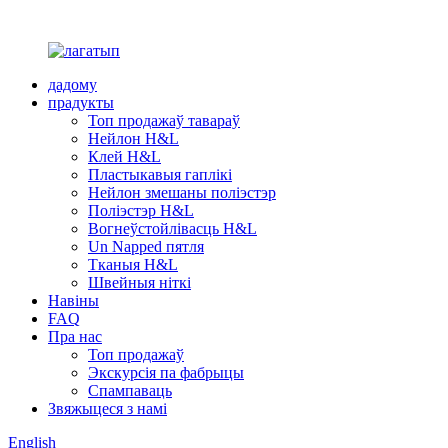
дадому
прадукты
Топ продажаў тавараў
Нейлон H&L
Клей H&L
Пластыкавыя гаплікі
Нейлон змешаны поліэстэр
Поліэстэр H&L
Вогнеўстойлівасць H&L
Un Napped пятля
Тканыя H&L
Швейныя ніткі
Навіны
FAQ
Пра нас
Топ продажаў
Экскурсія па фабрыцы
Спампаваць
Звяжыцеся з намі
English