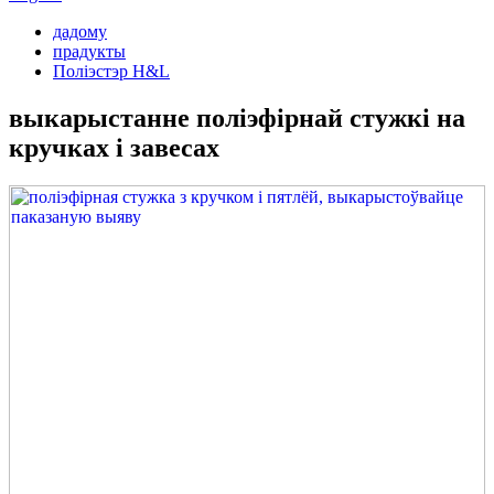
дадому
прадукты
Поліэстэр H&L
выкарыстанне поліэфірнай стужкі на
кручках і завесах