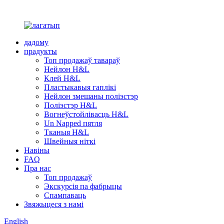
дадому
прадукты
Топ продажаў тавараў
Нейлон H&L
Клей H&L
Пластыкавыя гаплікі
Нейлон змешаны поліэстэр
Поліэстэр H&L
Вогнеўстойлівасць H&L
Un Napped пятля
Тканыя H&L
Швейныя ніткі
Навіны
FAQ
Пра нас
Топ продажаў
Экскурсія па фабрыцы
Спампаваць
Звяжыцеся з намі
English