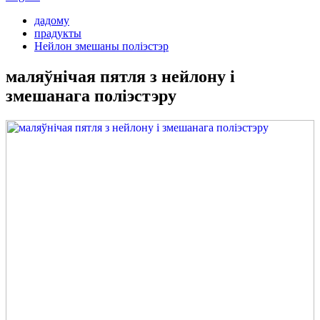
дадому
прадукты
Нейлон змешаны поліэстэр
маляўнічая пятля з нейлону і
змешанага поліэстэру