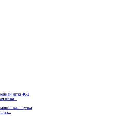
я нітка...
лаз...