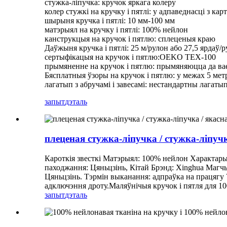
стужка-ліпучка: кручок яркага колеру
колер стужкі на кручку і пятлі: у адпаведнасці з карт
шырыня кручка і пятлі: 10 мм-100 мм
матэрыял на кручку і пятлі: 100% нейлон
канструкцыя на кручок і пятлю: сплеценыя краю
Даўжыня кручка і пятлі: 25 м/рулон або 27,5 ярдаў/
сертыфікацыя на кручок і пятлю:OEKO TEX-100
прымяненне на кручок і пятлю: прымяняюцца да в
Бясплатныя ўзоры на кручок і пятлю: у межах 5 мет
лагатып з абручамі і завесамі: нестандартны лагаты
запыт
дэталь
плеценая стужка-ліпучка / стужка-ліпучк
Кароткія звесткі Матэрыял: 100% нейлон Характары
паходжання: Цяньцзінь, Кітай Брэнд: Xinghua Магчы
Цяньцзінь. Тэрмін выканання: адпраўка на працягу 7
адключэння дроту.Маляўнічыя кручок і пятля для 10
запыт
дэталь