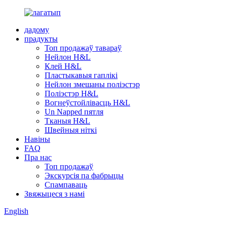
дадому
прадукты
Топ продажаў тавараў
Нейлон H&L
Клей H&L
Пластыкавыя гаплікі
Нейлон змешаны поліэстэр
Поліэстэр H&L
Вогнеўстойлівасць H&L
Un Napped пятля
Тканыя H&L
Швейныя ніткі
Навіны
FAQ
Пра нас
Топ продажаў
Экскурсія па фабрыцы
Спампаваць
Звяжыцеся з намі
English