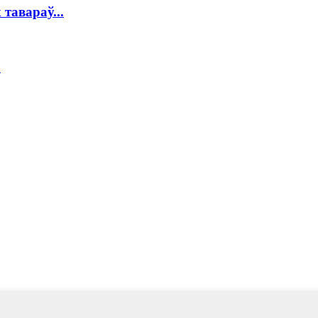
тавараў...
.