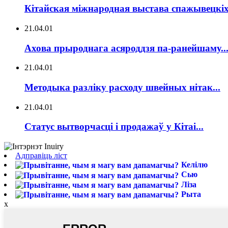
Кітайская міжнародная выстава спажывецкіх 
21.04.01
Ахова прыроднага асяроддзя па-ранейшаму..
21.04.01
Методыка разліку расходу швейных нітак...
21.04.01
Статус вытворчасці і продажаў у Кітаі...
Адправіць ліст
Келілю
Сью
Ліза
Рыта
x