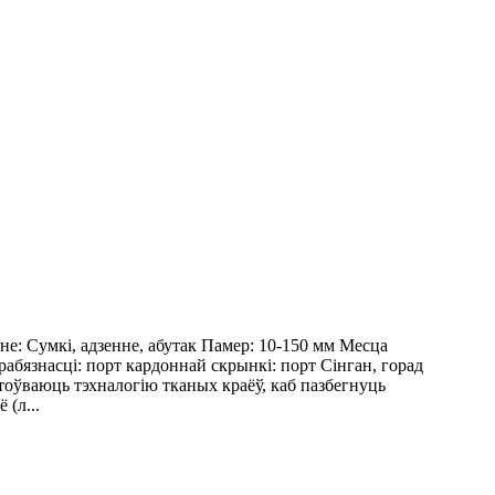
: Сумкі, адзенне, абутак Памер: 10-150 мм Месца
абязнасці: порт кардоннай скрынкі: порт Сінган, горад
стоўваюць тэхналогію тканых краёў, каб пазбегнуць
(л...