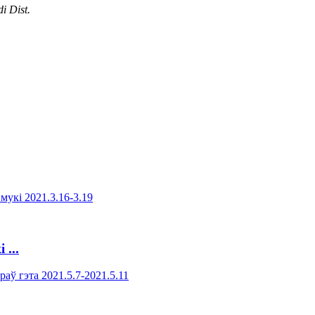
i Dist.
...