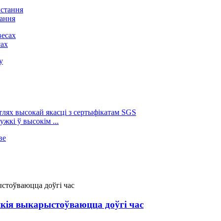
тання
сах
жкі ў высокім ...
кія выкарыстоўваюцца доўгі час