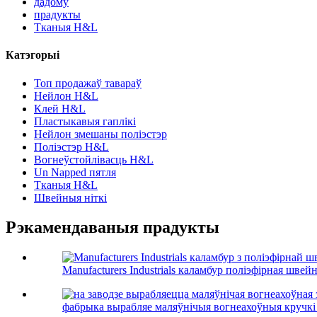
дадому
прадукты
Тканыя H&L
Катэгорыі
Топ продажаў тавараў
Нейлон H&L
Клей H&L
Пластыкавыя гаплікі
Нейлон змешаны поліэстэр
Поліэстэр H&L
Вогнеўстойлівасць H&L
Un Napped пятля
Тканыя H&L
Швейныя ніткі
Рэкамендаваныя прадукты
Manufacturers Industrials каламбур поліэфірная швейна
фабрыка вырабляе маляўнічыя вогнеахоўныя кручкі і 