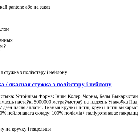
кай pantone або на заказ
рулон
аенных
раў
п
а / якасная стужка з поліэстэру і нейлону
стыка: Устойлівы Форма: Іншы Колер: Чорны, Белы Выкарыстанне
масць пастаўкі 5000000 метраў/метраў на тыдзень Упакоўка Падр
 дзён пасля аплаты. Тканыя кручкі і пятлі, крукі і пятлі выкары
0% нейлонавага складу: 100% поліамід+ паліурэтанавае пакрыццё 