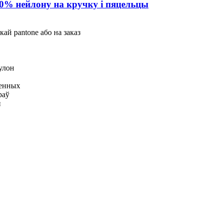
00% нейлону на кручку і пяцельцы
кай pantone або на заказ
рулон
аенных
раў
п