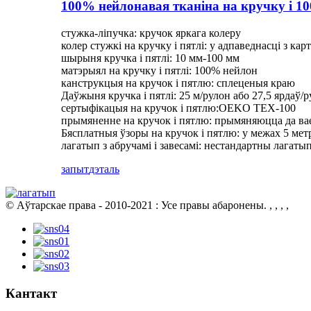
100% нейлонавая тканіна на кручку і 1
стужка-ліпучка: кручок яркага колеру
колер стужкі на кручку і пятлі: у адпаведнасці з карт
шырыня кручка і пятлі: 10 мм-100 мм
матэрыял на кручку і пятлі: 100% нейлон
канструкцыя на кручок і пятлю: сплеценыя краю
Даўжыня кручка і пятлі: 25 м/рулон або 27,5 ярдаў/
сертыфікацыя на кручок і пятлю:OEKO TEX-100
прымяненне на кручок і пятлю: прымяняюцца да в
Бясплатныя ўзоры на кручок і пятлю: у межах 5 мет
лагатып з абручамі і завесамі: нестандартны лагаты
запыт
дэталь
© Аўтарскае права - 2010-2021 : Усе правы абаронены.
, , , ,
Кантакт