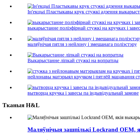
Ін'екцыі Пластыкавы крук стужкі адзення выкарыс
выкарыстанне поліэфірнай стужкі на кручках і заве
маляўнічая пятля з нейлону і змешанага поліэстэру
Выкарыстанне ліпкай стужкі на вопратцы
нейлонавы матэрыял кручком і пятлёй мацавання сту
вытворца кручка і завесы па індывідуальнай замове
Тканыя H&L
Маляўнічыя зашпількі Lockrand OEM, я