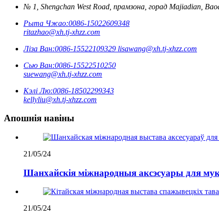
№ 1, Shengchan West Road, прамзона, горад Majiadian, Baod
Рыта Чжао:
0086-15022609348
ritazhao@xh.tj-xhzz.com
Ліза Ван:
0086-15522109329
lisawang@xh.tj-xhzz.com
Сью Ван:
0086-15522510250
suewang@xh.tj-xhzz.com
Кэлі Лю:
0086-18502299343
kellyliu@xh.tj-xhzz.com
Апошнія навіны
21/05/24
Шанхайскія міжнародныя аксэсуары для мукі 
21/05/24