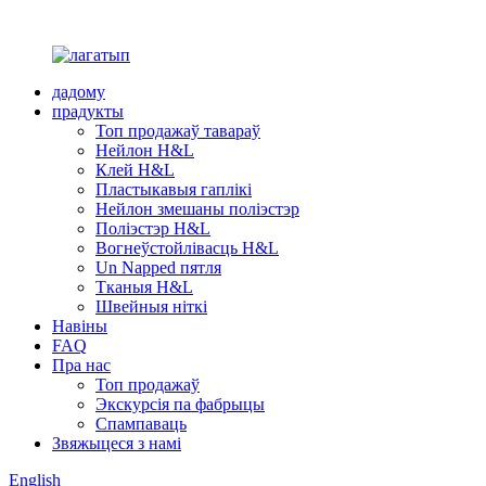
дадому
прадукты
Топ продажаў тавараў
Нейлон H&L
Клей H&L
Пластыкавыя гаплікі
Нейлон змешаны поліэстэр
Поліэстэр H&L
Вогнеўстойлівасць H&L
Un Napped пятля
Тканыя H&L
Швейныя ніткі
Навіны
FAQ
Пра нас
Топ продажаў
Экскурсія па фабрыцы
Спампаваць
Звяжыцеся з намі
English