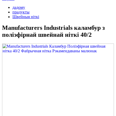
дадому
прадукты
Швейныя ніткі
Manufacturers Industrials каламбур з
поліэфірнай швейнай ніткі 40/2