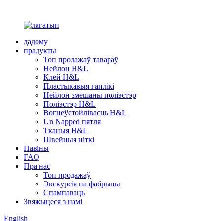
дадому
прадукты
Топ продажаў тавараў
Нейлон H&L
Клей H&L
Пластыкавыя гаплікі
Нейлон змешаны поліэстэр
Поліэстэр H&L
Вогнеўстойлівасць H&L
Un Napped пятля
Тканыя H&L
Швейныя ніткі
Навіны
FAQ
Пра нас
Топ продажаў
Экскурсія па фабрыцы
Спампаваць
Звяжыцеся з намі
English