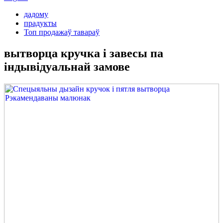
дадому
прадукты
Топ продажаў тавараў
вытворца кручка і завесы па
індывідуальнай замове