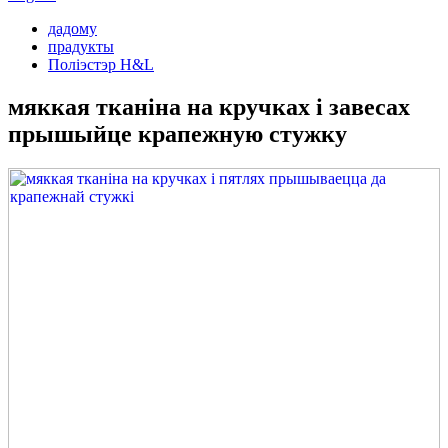
дадому
прадукты
Поліэстэр H&L
мяккая тканіна на кручках і завесах
прышыйце крапежную стужку