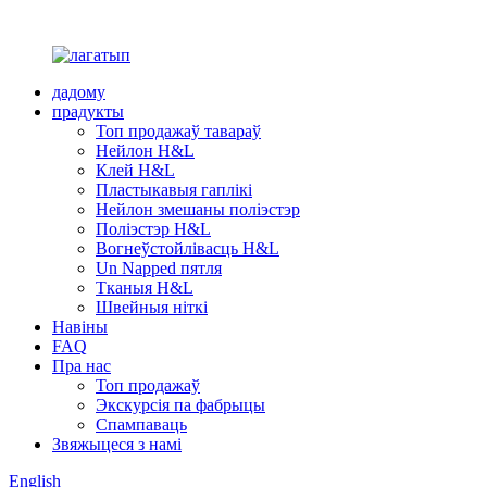
дадому
прадукты
Топ продажаў тавараў
Нейлон H&L
Клей H&L
Пластыкавыя гаплікі
Нейлон змешаны поліэстэр
Поліэстэр H&L
Вогнеўстойлівасць H&L
Un Napped пятля
Тканыя H&L
Швейныя ніткі
Навіны
FAQ
Пра нас
Топ продажаў
Экскурсія па фабрыцы
Спампаваць
Звяжыцеся з намі
English