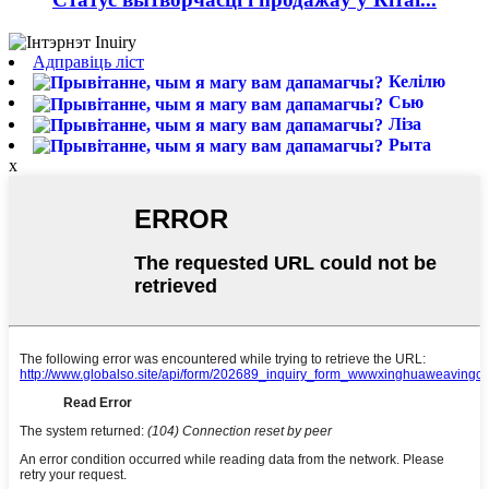
Адправіць ліст
Келілю
Сью
Ліза
Рыта
x