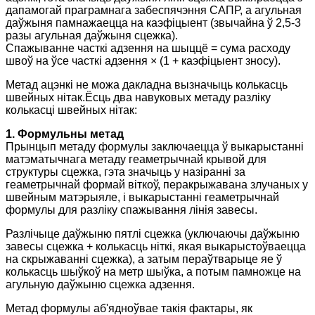
дапамогай праграмнага забеспячэння САПР, а агульная
даўжыня памнажаецца на каэфіцыент (звычайна ў 2,5-3
разы агульная даўжыня сцежка).
Спажыванне часткі адзення на шыццё = сума расходу
швоў на ўсе часткі адзення × (1 + каэфіцыент зносу).
Метад ацэнкі не можа дакладна вызначыць колькасць
швейных нітак.Ёсць два навуковых метаду разліку
колькасці швейных нітак:
1. Формульны метад
Прынцып метаду формулы заключаецца ў выкарыстанні
матэматычнага метаду геаметрычнай крывой для
структуры сцежка, гэта значыць у назіранні за
геаметрычнай формай віткоў, перакрыжавана злучаных у
швейным матэрыяле, і выкарыстанні геаметрычнай
формулы для разліку спажывання лінія завесы.
Разлічыце даўжыню пятлі сцежка (уключаючы даўжыню
завесы сцежка + колькасць ніткі, якая выкарыстоўваецца
на скрыжаванні сцежка), а затым пераўтварыце яе ў
колькасць шыўкоў на метр шыўка, а потым памножце на
агульную даўжыню сцежка адзення.
Метад формулы аб'ядноўвае такія фактары, як