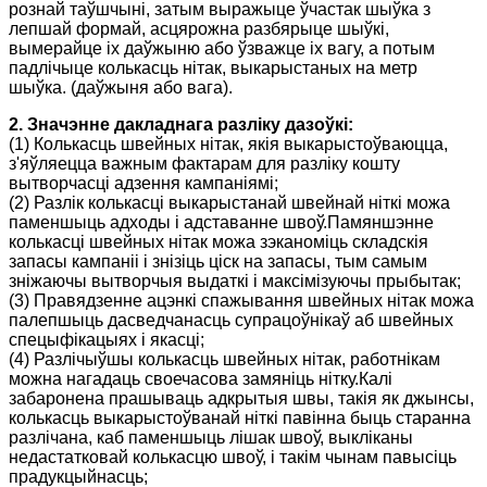
рознай таўшчыні, затым выражыце ўчастак шыўка з
лепшай формай, асцярожна разбярыце шыўкі,
вымерайце іх даўжыню або ўзважце іх вагу, а потым
падлічыце колькасць нітак, выкарыстаных на метр
шыўка. (даўжыня або вага).
2. Значэнне дакладнага разліку дазоўкі:
(1) Колькасць швейных нітак, якія выкарыстоўваюцца,
з'яўляецца важным фактарам для разліку кошту
вытворчасці адзення кампаніямі;
(2) Разлік колькасці выкарыстанай швейнай ніткі можа
паменшыць адходы і адставанне швоў.Памяншэнне
колькасці швейных нітак можа зэканоміць складскія
запасы кампаніі і знізіць ціск на запасы, тым самым
зніжаючы вытворчыя выдаткі і максімізуючы прыбытак;
(3) Правядзенне ацэнкі спажывання швейных нітак можа
палепшыць дасведчанасць супрацоўнікаў аб швейных
спецыфікацыях і якасці;
(4) Разлічыўшы колькасць швейных нітак, работнікам
можна нагадаць своечасова замяніць нітку.Калі
забаронена прашываць адкрытыя швы, такія як джынсы,
колькасць выкарыстоўванай ніткі павінна быць старанна
разлічана, каб паменшыць лішак швоў, выкліканы
недастатковай колькасцю швоў, і такім чынам павысіць
прадукцыйнасць;