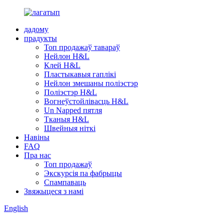
дадому
прадукты
Топ продажаў тавараў
Нейлон H&L
Клей H&L
Пластыкавыя гаплікі
Нейлон змешаны поліэстэр
Поліэстэр H&L
Вогнеўстойлівасць H&L
Un Napped пятля
Тканыя H&L
Швейныя ніткі
Навіны
FAQ
Пра нас
Топ продажаў
Экскурсія па фабрыцы
Спампаваць
Звяжыцеся з намі
English