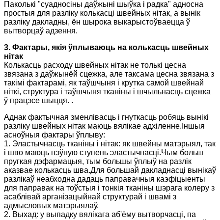
Паколькі "суадносіны даўжыні шыўка і радка" адносна
простыя для разліку колькасці швейных нітак, а вынік
разліку дакладны, ён шырока выкарыстоўваецца ў
вытворцаў адзення.
3. Фактары, якія ўплываюць на колькасць швейных
нітак
Колькасць расходу швейных нітак не толькі цесна
звязана з даўжынёй сцежка, але таксама цесна звязана з
такімі фактарамі, як таўшчыня і крутка самой швейнай
ніткі, структура і таўшчыня тканіны і шчыльнасць сцежка
ў працэсе шыцця. .
Аднак фактычная зменлівасць і гнуткасць робяць вынікі
разліку швейных нітак маюць вялікае адхіленне.Іншыя
асноўныя фактары ўплыву:
1. Эластычнасць тканіны і нітак: як швейны матэрыял, так
і шво маюць пэўную ступень эластычнасці.Чым больш
пругкая дэфармацыя, тым большы ўплыў на разлік
аказвае колькасць шва.Для большай дакладнасці вынікаў
разлікаў неабходна дадаць паправачныя каэфіцыенты
для паправак на тоўстыя і тонкія тканіны шэрага колеру з
асаблівай арганізацыйнай структурай і швамі з
адмысловых матэрыялаў.
2. Выхад: у выпадку вялікага аб'ёму вытворчасці, па