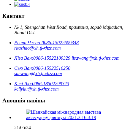
Кантакт
№ 1, Shengchan West Road, прамзона, горад Majiadian,
Baodi Dist.
Рыта Чжао:
0086-15022609348
ritazhao@xh.tj-xhzz.com
Ліза Ван:
0086-15522109329
lisawang@xh.tj-xhzz.com
Сью Ван:
0086-15522510250
suewang@xh.tj-xhzz.com
Кэлі Лю:
0086-18502299343
kellyliu@xh.tj-xhzz.com
Апошнія навіны
21/05/24