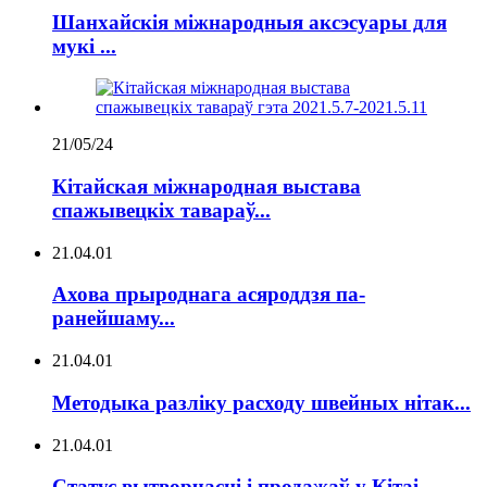
Шанхайскія міжнародныя аксэсуары для
мукі ...
21/05/24
Кітайская міжнародная выстава
спажывецкіх тавараў...
21.04.01
Ахова прыроднага асяроддзя па-
ранейшаму...
21.04.01
Методыка разліку расходу швейных нітак...
21.04.01
Статус вытворчасці і продажаў у Кітаі...