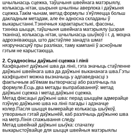
шчыльнасць сцежка, таўшчыня швейнага матэрыялу,
колькасць нітак, шырыня шчыліны аверлока і даўжыня
сцежка.Такім чынам, метад формулы з'яўляецца больш
дакладным метадам, але ён адносна складаны ў
выкарыстанні.Тэхнічныя характарыстыкі, фасоны,
тэхніка шыцця, таўшчыня швейнага матэрыялу (шэрая
тканіна), колькасць нітак, шчыльнасць шыўкоў і г. д. моцна
адрозніваюцца, што дастаўляе занадта шмат
нязручнасцяў пры разліках, таму кампаніі ў асноўным
гэтым не карыстаюцца.
2. Суадносіны даўжыні сцежка і лініі
Каэфіцыент даўжыні шва да лініі, гэта значыць стаўленне
даўжыні швейнага шва да даўжыні выкананага шва.Гэты
каэфіцыент можна вызначыць у адпаведнасці з
фактычным аб'ёмам вытворчасці або разлічыць па
формуле.Ёсць два метады выпрабаванняў: метад
даўжыні сцежка і метад даўжыні сцежка.
Метад фіксацыі даўжыні шва: перад шыццём адмерайце
пэўную даўжыню шва на лініі пагады і адзначце
колер.Пасля шыцця вымерайце колькасць шыўкоў,
утвораных гэтай даўжынёй, каб разлічыць даўжыню шва
на метр.Лінія спажывання следу.
Метад швейнай даўжыні шыўка: спачатку
выкарыстоўвайце для шыцця швейныя матэрыялы