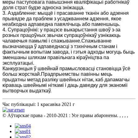
меры паступовага павышэння кваліфікацыі работнікаў
доля страт будзе адносна зніжацца.
3. Аздабленне: мыццё і прасаванне тканін або адзення
прывядзе да праблем з усаджваннем адзення, якое
неабходна адпаведна павялічыць або паменшыць.
4. Супрацоўнікі: у працэсе выкарыстання швоў з-за
розных працоўных звычак супрацоўнікаў узнікаюць
чалавечыя памылкі і спажыванне.Спажыванне
вызначаецца ў адпаведнасці з тэхнічным станам і
фактычным вопытам завода, і гэтыя адходы могуць быць
зменшаны шляхам правільнага кіраўніцтва па
эксплуатацыі.
Канкурэнцыя ў швейнай прамысловасці становіцца ўсё
больш жорсткай.Прадпрыемствы павінны мець
прыдатны метад разліку швейных нітак, каб дапамагчы
кіраваць швейнымі ніткамі і даць даведку для эканоміі
вытворчых выдаткаў.
Час публікацыі: 1 красавіка 2021 г
© Аўтарскае права - 2010-2021 : Усе правы абаронены.
, , , ,