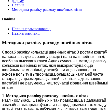
дадому
Навіны
Методыка разліку расходу швейных нітак
Навіны
Навіны прамысловасці
Навіны кампаніі
Методыка разліку расходу швейных нітак
Спосаб разліку колькасці швейных нітак.З ростам коштаў
на тэкстыльную сыравіну расце і цана на швейныя ніткі,
асабліва высокага класа.Аднак сучасныя метады разліку
колькасці швейных нітак, якія выкарыстоўваюцца
швейнымі кампаніямі, у асноўным ацэньваюцца на
аснове вопыту вытворчасці.Большасць кампаній часта
ствараюць празмернасць швейных нітак, адкрываюць
пастаўкі і не разумеюць каштоўнасці кіравання швейнымі
ніткамі.
1. Методыка разліку расходу швейных нітак
Разлік колькасці швейных нітак праводзіцца з дапамогай
звычайна выкарыстоўванага на прадпрыемствах метаду
ацэнкі, гэта значыць даўжыня лініі сцежка вымяраецца з